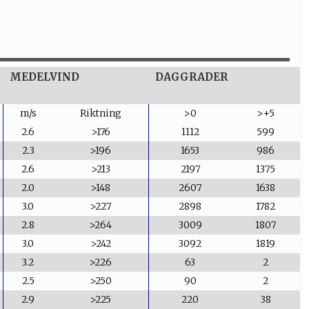
MEDELVIND
DAGGRADER
m/s
Riktning
>0
>+5
2.6
>176
1112
599
2.3
>196
1653
986
2.6
>213
2197
1375
2.0
>148
2607
1638
3.0
>227
2898
1782
2.8
>264
3009
1807
3.0
>242
3092
1819
3.2
>226
63
2
2.5
>250
90
2
2.9
>225
220
38