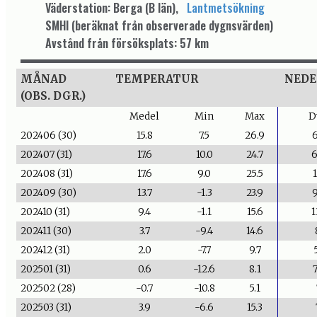
Väderstation: Berga (B län),
Lantmetsökning
SMHI (beräknat från observerade dygnsvärden)
Avstånd från försöksplats: 57 km
MÅNAD
TEMPERATUR
NEDE
(OBS. DGR.)
Medel
Min
Max
D
202406 (30)
15.8
7.5
26.9
6
202407 (31)
17.6
10.0
24.7
6
202408 (31)
17.6
9.0
25.5
1
202409 (30)
13.7
-1.3
23.9
9
202410 (31)
9.4
-1.1
15.6
1
202411 (30)
3.7
-9.4
14.6
202412 (31)
2.0
-7.7
9.7
202501 (31)
0.6
-12.6
8.1
7
202502 (28)
-0.7
-10.8
5.1
202503 (31)
3.9
-6.6
15.3