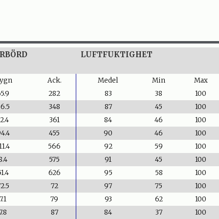
RBÖRD
LUFTFUKTIGHET
ygn
Ack.
Medel
Min
Max
5.9
282
83
38
100
6.5
348
87
45
100
2.4
361
84
46
100
4.4
455
90
46
100
11.4
566
92
59
100
8.4
575
91
45
100
51.4
626
95
58
100
2.5
72
97
75
100
7.1
79
93
62
100
7.8
87
84
37
100