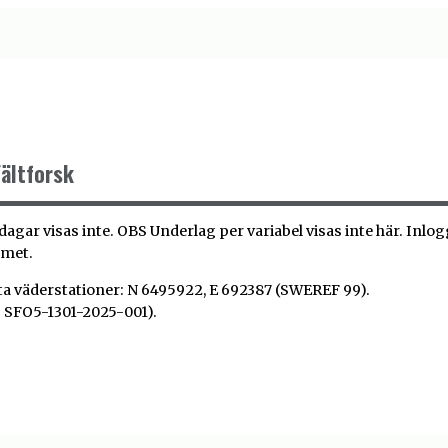
ältforsk
gar visas inte. OBS Underlag per variabel visas inte här. Inlo
tmet.
ta väderstationer: N 6495922, E 692387 (SWEREF 99).
SFO5-1301-2025-001).