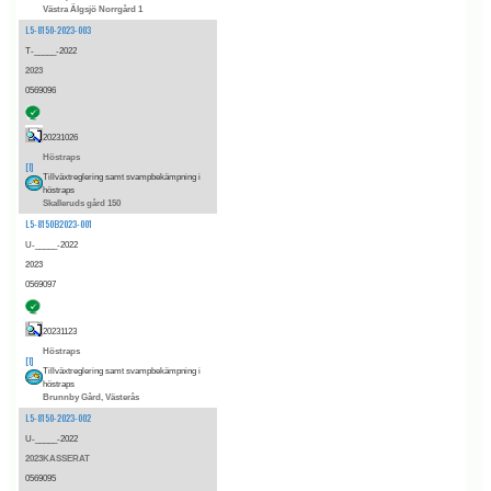
Västra Älgsjö Norrgård 1
L5-8150-2023-003
T-_____-2022
2023
0569096
20231026
Höstraps
[I]
Tillväxtreglering samt svampbekämpning i
höstraps
Skalleruds gård 150
L5-8150B2023-001
U-_____-2022
2023
0569097
20231123
Höstraps
[I]
Tillväxtreglering samt svampbekämpning i
höstraps
Brunnby Gård, Västerås
L5-8150-2023-002
U-_____-2022
2023KASSERAT
0569095