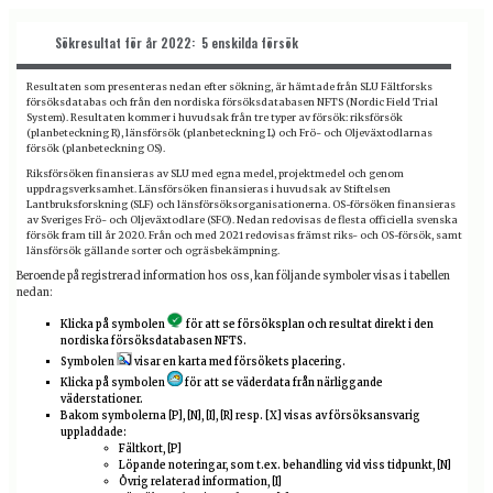
Sökresultat för år 2022: 5 enskilda försök
Resultaten som presenteras nedan efter sökning, är hämtade från SLU Fältforsks
försöksdatabas och från den nordiska försöksdatabasen NFTS (Nordic Field Trial
System). Resultaten kommer i huvudsak från tre typer av försök: riksförsök
(planbeteckning R), länsförsök (planbeteckning L) och Frö- och Oljeväxtodlarnas
försök (planbeteckning OS).
Riksförsöken finansieras av SLU med egna medel, projektmedel och genom
uppdragsverksamhet. Länsförsöken finansieras i huvudsak av Stiftelsen
Lantbruksforskning (SLF) och länsförsöksorganisationerna. OS-försöken finansieras
av Sveriges Frö- och Oljeväxtodlare (SFO). Nedan redovisas de flesta officiella svenska
försök fram till år 2020. Från och med 2021 redovisas främst riks- och OS-försök, samt
länsförsök gällande sorter och ogräsbekämpning.
Beroende på registrerad information hos oss, kan följande symboler visas i tabellen
nedan
Klicka på symbolen
för att se försöksplan och resultat direkt i den
nordiska försöksdatabasen NFTS.
Symbolen
visar en karta med försökets placering.
Klicka på symbolen
för att se väderdata från närliggande
väderstationer.
Bakom symbolerna [P], [N], [I], [R] resp. [X] visas av försöksansvarig
uppladdade:
Fältkort, [P]
Löpande noteringar, som t.ex. behandling vid viss tidpunkt, [N]
Övrig relaterad information, [I]