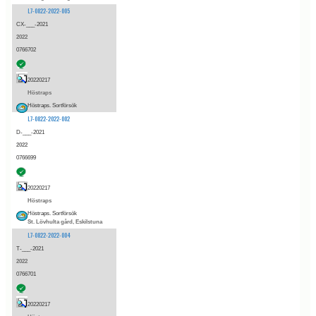
L7-0822-2022-005
CX-___-2021
2022
0766702
20220217
Höstraps
Höstraps. Sortförsök
L7-0822-2022-002
D-___-2021
2022
0766699
20220217
Höstraps
Höstraps. Sortförsök
St. Lövhulta gård, Eskilstuna
L7-0822-2022-004
T-___-2021
2022
0766701
20220217