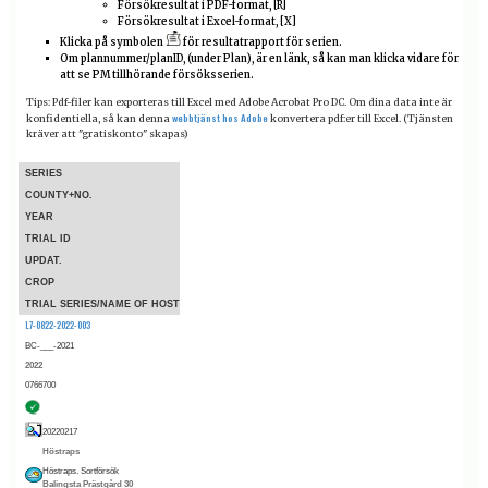
Försökresultat i PDF-format, [R]
Försökresultat i Excel-format, [X]
Klicka på symbolen
för resultatrapport för serien.
Om plannummer/planID, (under Plan), är en länk, så kan man klicka vidare för
att se PM tillhörande försöksserien.
Tips: Pdf-filer kan exporteras till Excel med Adobe Acrobat Pro DC. Om dina data inte är
webbtjänst hos Adobe
konfidentiella, så kan denna
konvertera pdf:er till Excel. (Tjänsten
kräver att "gratiskonto" skapas)
SERIES
COUNTY+NO.
YEAR
TRIAL ID
UPDAT.
CROP
TRIAL SERIES/NAME OF HOST
L7-0822-2022-003
BC-___-2021
2022
0766700
20220217
Höstraps
Höstraps. Sortförsök
Balingsta Prästgård 30