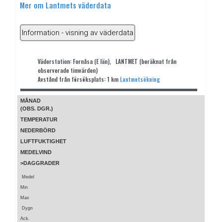
Mer om Lantmets väderdata
S
Information - visning av väderdata
Väderstation: Fornåsa (E län), LANTMET (beräknat från
observerade timvärden)
Avstånd från försöksplats: 1 km
Lantmetsökning
MÅNAD
(OBS. DGR.)
TEMPERATUR
NEDERBÖRD
LUFTFUKTIGHET
MEDELVIND
>DAGGRADER
Medel
Min
Max
Dygn
Ack.